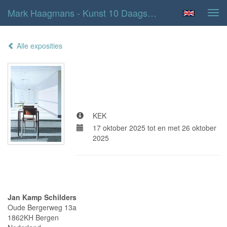
Mark Haagmans - Kunst 10 Daagse Bergen
Tog
navi
Alle exposities
Kunst 10 daagse
Bergen
KEK
17 oktober 2025 tot en met 26 oktober
2025
Adresgegevens
Jan Kamp Schilders
Oude Bergerweg 13a
1862KH Bergen