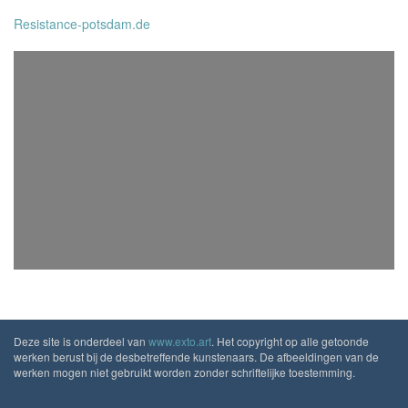
Resistance-potsdam.de
Deze site is onderdeel van
www.exto.art
. Het copyright op alle getoonde
werken berust bij de desbetreffende kunstenaars. De afbeeldingen van de
werken mogen niet gebruikt worden zonder schriftelijke toestemming.