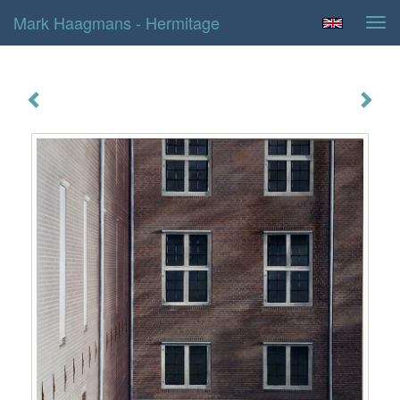
Mark Haagmans - Hermitage
Tog
navi
Hermitage