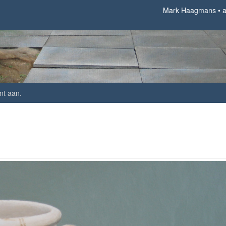
Mark Haagmans
a
nt aan
.
appel en pot