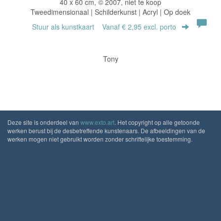
40 x 60 cm, © 2007, niet te koop
Tweedimensionaal | Schilderkunst | Acryl | Op doek
Stuur als kunstkaart
Vanaf € 2,95 excl. porto
Tony
Deze site is onderdeel van
www.exto.art
. Het copyright op alle getoonde
werken berust bij de desbetreffende kunstenaars. De afbeeldingen van de
werken mogen niet gebruikt worden zonder schriftelijke toestemming.