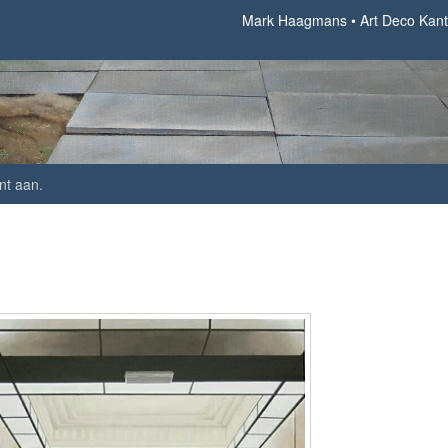
Mark Haagmans
Art Deco Kant
nt aan
.
Art Deco Kantoor Brussel