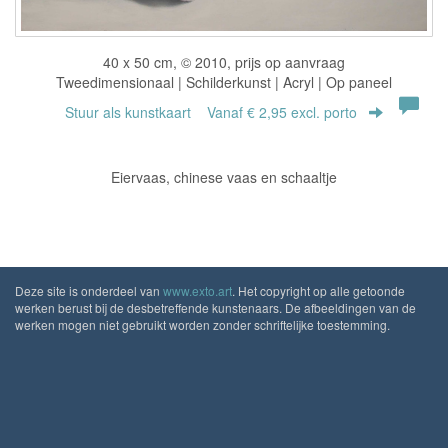
40 x 50 cm, © 2010, prijs op aanvraag
Tweedimensionaal | Schilderkunst | Acryl | Op paneel
Stuur als kunstkaart
Vanaf € 2,95 excl. porto
Eiervaas, chinese vaas en schaaltje
Deze site is onderdeel van
www.exto.art
. Het copyright op alle getoonde
werken berust bij de desbetreffende kunstenaars. De afbeeldingen van de
werken mogen niet gebruikt worden zonder schriftelijke toestemming.